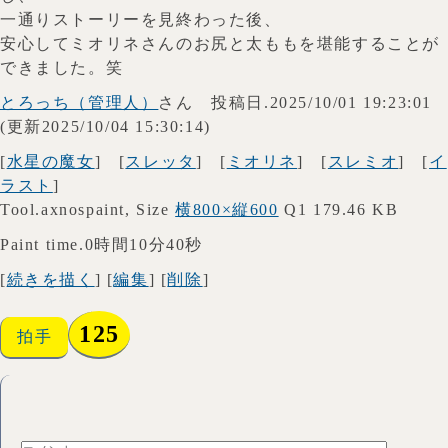
一通りストーリーを見終わった後、
安心してミオリネさんのお尻と太ももを堪能することが
できました。笑
とろっち（管理人）
さん 投稿日.2025/10/01 19:23:01
(更新2025/10/04 15:30:14)
[
水星の魔女
] [
スレッタ
] [
ミオリネ
] [
スレミオ
] [
イ
ラスト
]
Tool.axnospaint, Size
横800×縦600
Q1 179.46 KB
Paint time.0時間10分40秒
[
続きを描く
] [
編集
] [
削除
]
125
拍手