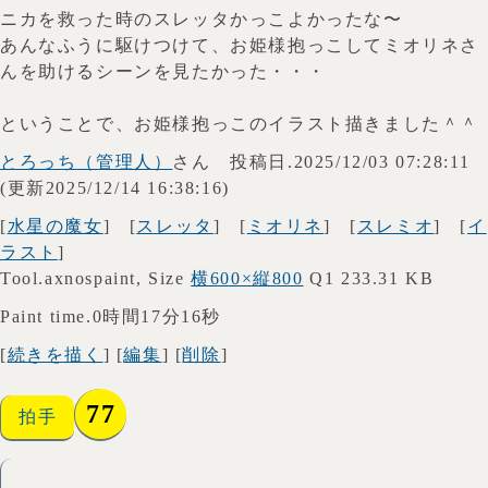
ニカを救った時のスレッタかっこよかったな〜
あんなふうに駆けつけて、お姫様抱っこしてミオリネさ
んを助けるシーンを見たかった・・・
ということで、お姫様抱っこのイラスト描きました＾＾
とろっち（管理人）
さん 投稿日.2025/12/03 07:28:11
(更新2025/12/14 16:38:16)
[
水星の魔女
] [
スレッタ
] [
ミオリネ
] [
スレミオ
] [
イ
ラスト
]
Tool.axnospaint, Size
横600×縦800
Q1 233.31 KB
Paint time.0時間17分16秒
[
続きを描く
] [
編集
] [
削除
]
77
拍手