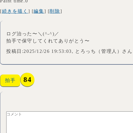
Paint time.0
[
続きを描く
] [
編集
] [
削除
]
ログ治った〜＼(^-^)／
拍手で保守してくれてありがとう〜
投稿日:2025/12/26 19:53:03, とろっち（管理人）さん 
84
拍手