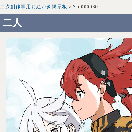
二次創作専用お絵かき掲示板
＞No.000030
二人