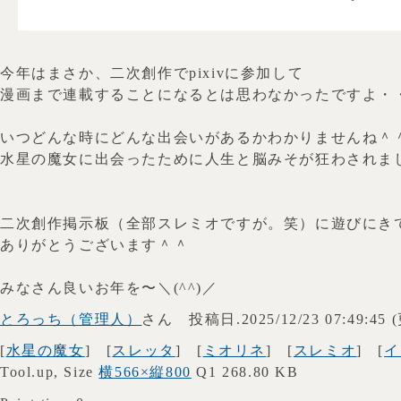
今年はまさか、二次創作でpixivに参加して
漫画まで連載することになるとは思わなかったですよ・
いつどんな時にどんな出会いがあるかわかりませんね＾
水星の魔女に出会ったために人生と脳みそが狂わされま
二次創作掲示板（全部スレミオですが。笑）に遊びにき
ありがとうございます＾＾
みなさん良いお年を〜＼(^^)／
とろっち（管理人）
さん 投稿日.2025/12/23 07:49:45 (更
[
水星の魔女
] [
スレッタ
] [
ミオリネ
] [
スレミオ
] [
イ
Tool.up, Size
横566×縦800
Q1 268.80 KB