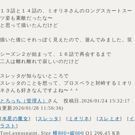
１３話と１４話の、ミオリネさんのロングスカートスー
ツ姿も素敵だったな〜
と思って描いたんだけど
描いた後にそれっぽく見えたので、遊んでみました。笑
シーズン２が始まって、１６話で再会するまで
二人は離れ離れで寂しいのだけど
スレッタが知らないところで
スレッタのことを想って、プロスペラと対峙するミオリ
ネさんも好きなんですよね〜＾＾
とろっち（管理人）
さん 投稿日.2026/01/24 15:32:17
(更新2026/01/28 11:56:36)
[
水星の魔女
] [
スレッタ
] [
ミオリネ
] [
スレミオ
] [
イ
ラスト
]
Tool.axnospaint, Size
横800×縦600
Q1 206.45 KB