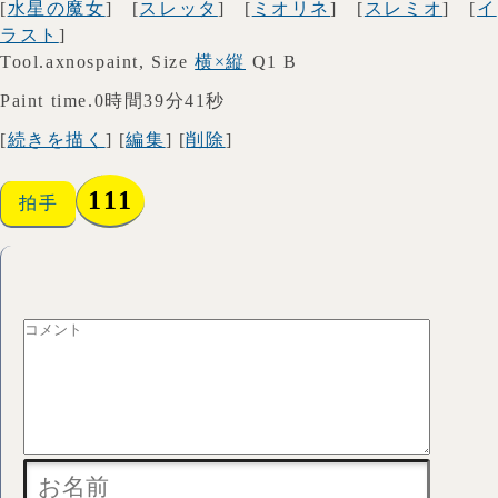
[
水星の魔女
] [
スレッタ
] [
ミオリネ
] [
スレミオ
] [
イ
ラスト
]
Tool.axnospaint, Size
横×縦
Q1 B
Paint time.0時間39分41秒
[
続きを描く
] [
編集
] [
削除
]
111
拍手