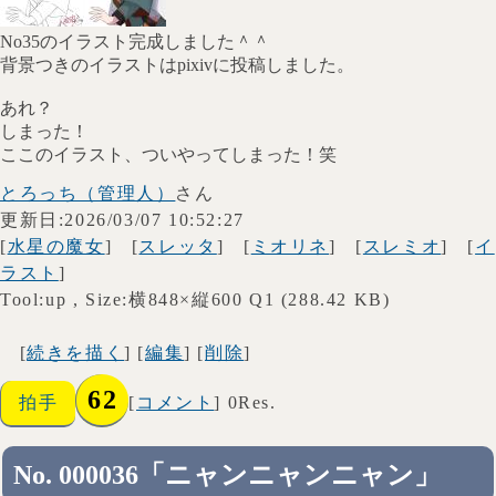
No35のイラスト完成しました＾＾
背景つきのイラストはpixivに投稿しました。
あれ？
しまった！
ここのイラスト、ついやってしまった！笑
とろっち（管理人）
さん
更新日:2026/03/07 10:52:27
[
水星の魔女
] [
スレッタ
] [
ミオリネ
] [
スレミオ
] [
イ
ラスト
]
Tool:up , Size:横848×縦600 Q1 (288.42 KB)
[
続きを描く
] [
編集
] [
削除
]
62
拍手
[
コメント
] 0Res.
No. 000036「ニャンニャンニャン」