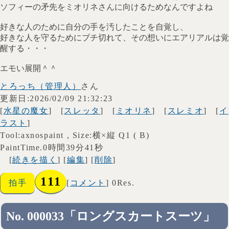
ソフィーの矛先をミオリネさんに向けるためなんですよね
好きな人のために自分の手を汚したことを自覚し、
好きな人を守るためにブチ切れて、その想いにエアリアルは覚
醒する・・・
エモい展開＾＾
とろっち（管理人）
さん
更新日:2026/02/09 21:32:23
[
水星の魔女
] [
スレッタ
] [
ミオリネ
] [
スレミオ
] [
イ
ラスト
]
Tool:axnospaint , Size:横×縦 Q1 ( B)
PaintTime.0時間39分41秒
[
続きを描く
] [
編集
] [
削除
]
111
拍手
[
コメント
] 0Res.
No. 000033「ロングスカートスーツ」