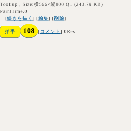
Tool:up , Size:横566×縦800 Q1 (243.79 KB)
PaintTime.0
[
続きを描く
] [
編集
] [
削除
]
108
拍手
[
コメント
] 0Res.