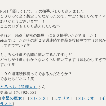
No11「優しくして。」の拍手が１００超えました！
１００って全く想定してなかったので、すごく嬉しいです＾＾
ありがとうございますー！
ここのログも１００越えしたいな〜
それと、No6「秘密の部屋」に５０拍手いただきました！
pixivでは、ただ今の所２８週連続で作品を投稿中です（頭おか
しすぎですか？笑
もちろん仕事の合間に描いてるんですけど
どっちが仕事かわからないくらい描いてます（頭おかしすぎで
すか？笑
１００週連続投稿ってできるんだろうか？
できたらギネス？笑
とろっち（管理人）
さん
更新日:1767926551
[
水星の魔女
] [
スレッタ
] [
ミオリネ
] [
スレミオ
] [
イ
ラスト
]