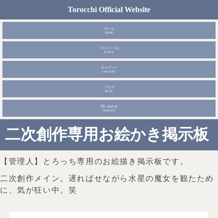
Torocchi Official Website
ホーム
HOME
プロフィール
PLFILE
ギャラリー
GALLERY
ブログ
BLOG
問い合わせ
CONTACT
二次創作専用お絵かき掲示板
【管理人】とろっち専用のお絵描き掲示板です。
二次創作メイン。遅ればせながら水星の魔女を観たため
に、気が狂い中。笑