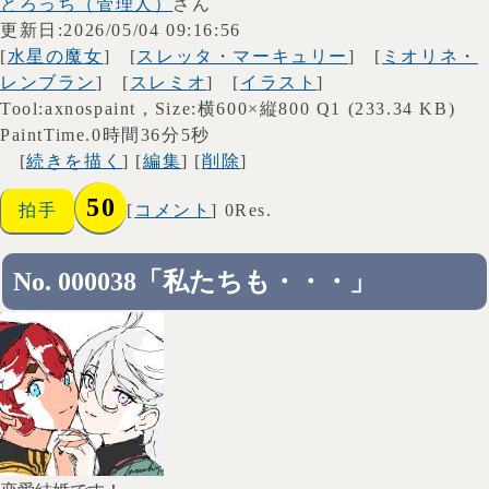
とろっち（管理人）
さん
更新日:2026/05/04 09:16:56
[
水星の魔女
] [
スレッタ・マーキュリー
] [
ミオリネ・
レンブラン
] [
スレミオ
] [
イラスト
]
Tool:axnospaint , Size:横600×縦800 Q1 (233.34 KB)
PaintTime.0時間36分5秒
[
続きを描く
] [
編集
] [
削除
]
50
拍手
[
コメント
] 0Res.
No. 000038「私たちも・・・」