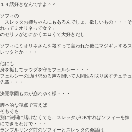
１４話好きなんですよ＾＾
ソフィの
「スレッタお姉ちゃんにもあるんでしょ、欲しいもの・・・そ
れってミオリネって女？」
のセリフがとにかくエロくて大好きだし
ソフィにミオリネさんを殺すって言われた後にマジギレするス
レッタとか・・・
他にも
身を挺してラウダを守るフェルシー・・・
フェルシーの助け求める声を聞いて人間性を取り戻すチュチュ
先輩・・・
決闘学園ものが崩れゆく様・・・
脚本的な視点で言えば
そもそも
別に決闘に賭けなくても、スレッタがOKすればソフィーを妹
にできるわけで・・・
ランブルリング前のソフィーとスレッタの会話は