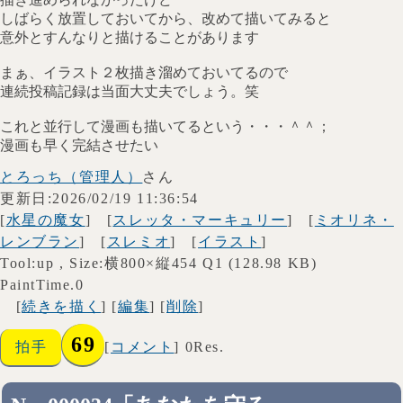
しばらく放置しておいてから、改めて描いてみると
意外とすんなりと描けることがあります
まぁ、イラスト２枚描き溜めておいてるので
連続投稿記録は当面大丈夫でしょう。笑
これと並行して漫画も描いてるという・・・＾＾；
漫画も早く完結させたい
とろっち（管理人）
さん
更新日:2026/02/19 11:36:54
[
水星の魔女
] [
スレッタ・マーキュリー
] [
ミオリネ・
レンブラン
] [
スレミオ
] [
イラスト
]
Tool:up , Size:横800×縦454 Q1 (128.98 KB)
PaintTime.0
[
続きを描く
] [
編集
] [
削除
]
69
拍手
[
コメント
] 0Res.