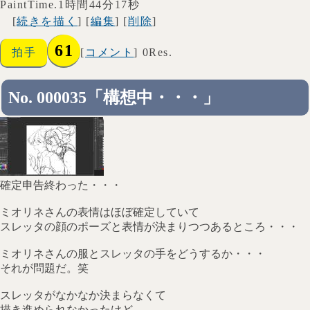
PaintTime.1時間44分17秒
[
続きを描く
] [
編集
] [
削除
]
61
拍手
[
コメント
] 0Res.
No. 000035「構想中・・・」
確定申告終わった・・・
ミオリネさんの表情はほぼ確定していて
スレッタの顔のポーズと表情が決まりつつあるところ・・・
ミオリネさんの服とスレッタの手をどうするか・・・
それが問題だ。笑
スレッタがなかなか決まらなくて
描き進められなかったけど