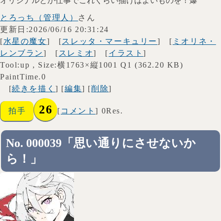
オリジナルとか仕事でこれくらい描けばよいものを！爆
とろっち（管理人）
さん
更新日:2026/06/16 20:31:24
[
水星の魔女
] [
スレッタ・マーキュリー
] [
ミオリネ・
レンブラン
] [
スレミオ
] [
イラスト
]
Tool:up , Size:横1763×縦1001 Q1 (362.20 KB)
PaintTime.0
[
続きを描く
] [
編集
] [
削除
]
26
拍手
[
コメント
] 0Res.
No. 000039「思い通りにさせないか
ら！」