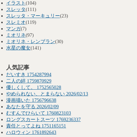
イラスト
(104)
スレッタ
(111)
スレッタ・マーキュリー
(23)
スレミオ
(119)
マンガ
(7)
ミオリネ
(97)
ミオリネ・レンブラン
(30)
水星の魔女
(141)
人気記事
だいすき 1754287994
二人の絆 1759870929
優しくして。 1752565028
やめられない、とまらない 2026/02/13
漫画描いた 1756796638
あなたを守る 2026/02/09
むすんでひらいて 1760823103
ロングスカートスーツ 1769236337
責任とってよね 1751165151
ハロウィン 1761892643