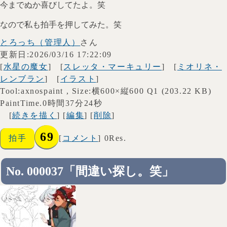
今までぬか喜びしてたよ。笑
なので私も拍手を押してみた。笑
とろっち（管理人）
さん
更新日:2026/03/16 17:22:09
[
水星の魔女
] [
スレッタ・マーキュリー
] [
ミオリネ・
レンブラン
] [
イラスト
]
Tool:axnospaint , Size:横600×縦600 Q1 (203.22 KB)
PaintTime.0時間37分24秒
[
続きを描く
] [
編集
] [
削除
]
69
拍手
[
コメント
] 0Res.
No. 000037「間違い探し。笑」