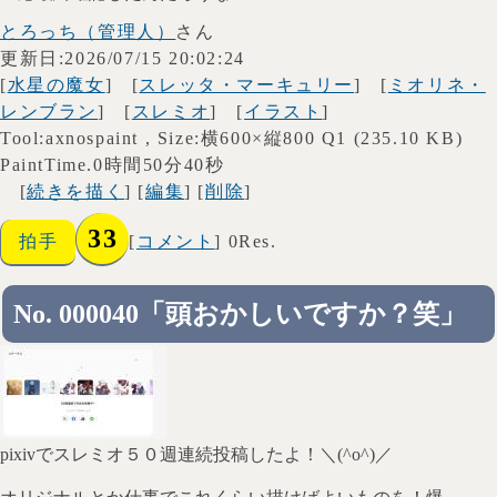
とろっち（管理人）
さん
更新日:2026/07/15 20:02:24
[
水星の魔女
] [
スレッタ・マーキュリー
] [
ミオリネ・
レンブラン
] [
スレミオ
] [
イラスト
]
Tool:axnospaint , Size:横600×縦800 Q1 (235.10 KB)
PaintTime.0時間50分40秒
[
続きを描く
] [
編集
] [
削除
]
33
拍手
[
コメント
] 0Res.
No. 000040「頭おかしいですか？笑」
pixivでスレミオ５０週連続投稿したよ！＼(^o^)／