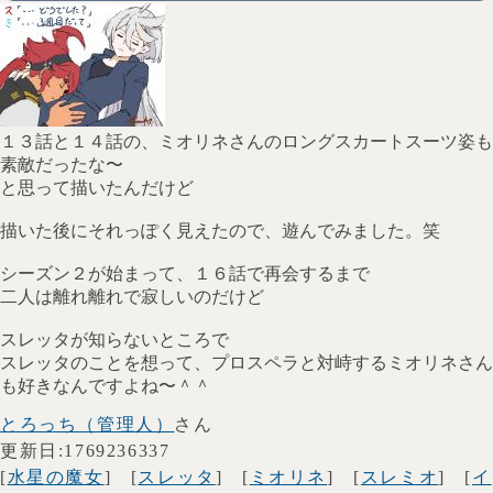
１３話と１４話の、ミオリネさんのロングスカートスーツ姿も
素敵だったな〜
と思って描いたんだけど
描いた後にそれっぽく見えたので、遊んでみました。笑
シーズン２が始まって、１６話で再会するまで
二人は離れ離れで寂しいのだけど
スレッタが知らないところで
スレッタのことを想って、プロスペラと対峙するミオリネさん
も好きなんですよね〜＾＾
とろっち（管理人）
さん
更新日:1769236337
[
水星の魔女
] [
スレッタ
] [
ミオリネ
] [
スレミオ
] [
イ