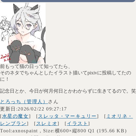
前もって猫の日って知ってたら、
そのネタでちゃんとしたイラスト描いてpixivに投稿してたの
に！
記念日とか、今日が何月何日とかわからずに生きてるので。笑
とろっち（管理人）
さん
更新日:2026/02/22 09:27:17
[
水星の魔女
] [
スレッタ・マーキュリー
] [
ミオリネ・
レンブラン
] [
スレミオ
] [
イラスト
]
Tool:axnospaint , Size:横600×縦800 Q1 (195.66 KB)