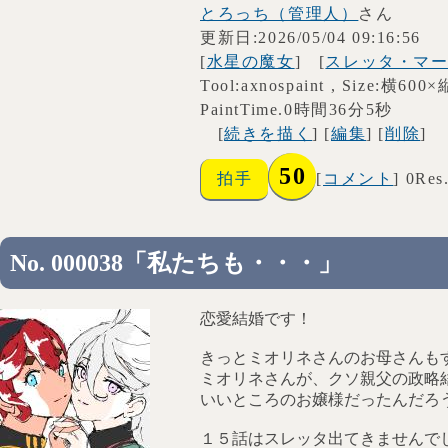
とろっち（管理人）
さん
更新日:2026/05/04 09:16:56
[
水星の魔女
] [
スレッタ・マ
Tool:axnospaint , Size:横600
PaintTime.0時間36分5秒
[
続きを描く
] [
編集
] [
削除
]
50
拍手
[
コメント
] 0Res
No. 000038「私たちも・・・」
恋愛結婚です！
きっとミオリネさんのお母さんも
ミオリネさんが、クソ親父の政略
いいところのお嬢様だったんだろ
１５話はスレッタ出てきませんで