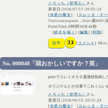
とろっち（管理人）
さん
更新日:2026/07/15 20:02:24
[
水星の魔女
] [
スレッタ・マ
Tool:axnospaint , Size:横600
PaintTime.0時間50分40秒
[
続きを描く
] [
編集
] [
削除
]
33
拍手
[
コメント
] 0Res
No. 000040「頭おかしいですか？笑」
pixivでスレミオ５０週連続投稿した
オリジナルとか仕事でこれくらい
とろっち（管理人）
さん
更新日:2026/06/16 20:31:24
[
水星の魔女
] [
スレッタ・マ