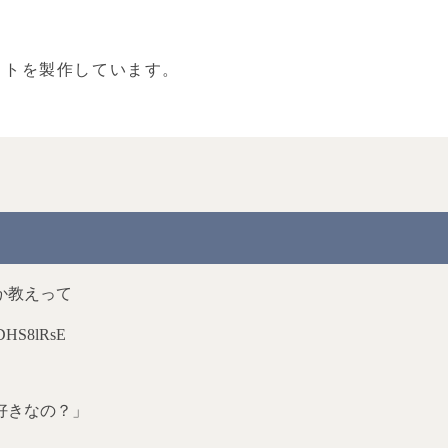
ストを製作しています。
」
か教えって
bDHS8lRsE
好きなの？」