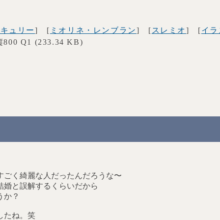
ーキュリー
] [
ミオリネ・レンブラン
] [
スレミオ
] [
イラ
×縦800 Q1 (233.34 KB)
.
すごく綺麗な人だったんだろうな〜
結婚と誤解するくらいだから
うか？
したね。笑