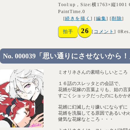
Tool:up , Size:横1763×縦1001 
PaintTime.0
[
続きを描く
] [
編集
] [
削除
]
26
拍手
[
コメント
] 0Res
No. 000039「思い通りにさせないから
ミオリネさんの素晴らしいところ
１６話のスレッタとの会話で、
花婿が花嫁の言葉よりも、姑の言
すごくショックだったのにもかか
花婿に幻滅したり嫌いにならずに
花婿を洗脳してる原因であるいわ
健気な花嫁なところ・・・