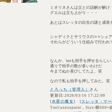
ミオリネさんは父との誤解が解け
グエルは立ち上がり・・・
あとはスレッタの出生の謎と成長
シャディクとサリウスの⚪︎⚪︎シ
それらがどういう仕組みで行われ
なんか、botも拍手を押せるらし
通りで拍手の数が多いわけだ
今までぬか喜びしてたよ。笑
なので私も拍手を押してみた。笑
とろっち（管理人）
さん
更新日:2026/03/16 17:22:09
[
水星の魔女
] [
スレッタ・マ
Tool:axnospaint , Size:横600