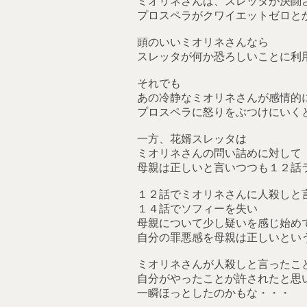
ミオリネさんは、スレッタが決闘
プロスペラがクワイエットゼロと
頭のいいミオリネさんなら
スレッタが何か恐ろしいことに利
それでも
あの冷静なミオリネさんが感情的
プロスペラに怒りをぶつけにいく
一方、花婿スレッタは
ミオリネさんの問い詰めに対して
母親は正しいと言いつつも１２話
１２話でミオリネさんに人殺しと
１４話でソフィーを失い
母親について少し疑いを感じ始め
自分の罪悪感を母親は正しいとい
ミオリネさんが人殺しと言ったこ
自分がやったことが許されたと思
一瞬ほっとしたのかもな・・・