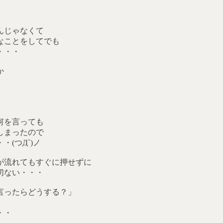
んじゃなくて
なことをしてでも
・・・
か
何を言っても
しまったので
(つД`)ノ
が流れてもすぐに押せずに
切ない・・・
言ったらどうする？」
・・