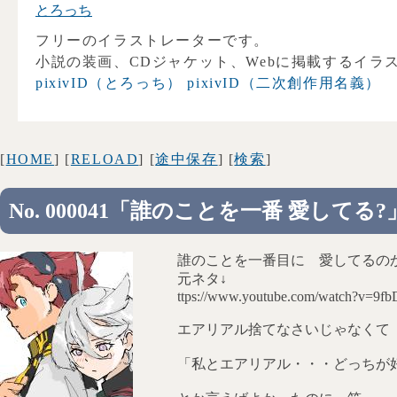
とろっち
フリーのイラストレーターです。
小説の装画、CDジャケット、Webに掲載するイラ
pixivID（とろっち）
pixivID（二次創作用名義）
[
HOME
] [
RELOAD
] [
途中保存
] [
検索
]
No. 000041「誰のことを一番 愛してる?
誰のことを一番目に 愛してるの
元ネタ↓
ttps://www.youtube.com/watch?v=9f
エアリアル捨てなさいじゃなくて
「私とエアリアル・・・どっちが