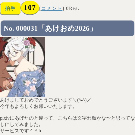
107
拍手
[
コメント
] 0Res.
No. 000031「あけおめ2026」
あけましておめでとうございます＼(^-^)／
今年もよろしくお願いいたします。
pixivにあげたのと違って、こちらは文字邪魔かな〜と思ってな
しにしてみました。
サービスです＾＾b