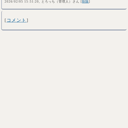
2026/02/05 15:51:20, とろっち（管理人）さん [
削除
]
[
コメント
]