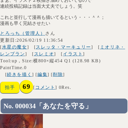
まぁ、イラスト２枚描き溜めておいてるので
連続投稿記録は当面大丈夫でしょう。笑
これと並行して漫画も描いてるという・・・＾＾；
漫画も早く完結させたい
とろっち（管理人）
さん
更新日:2026/02/19 11:36:54
[
水星の魔女
] [
スレッタ・マーキュリー
] [
ミオリネ・
レンブラン
] [
スレミオ
] [
イラスト
]
Tool:up , Size:横800×縦454 Q1 (128.98 KB)
PaintTime.0
[
続きを描く
] [
編集
] [
削除
]
69
拍手
[
コメント
] 0Res.
No. 000034「あなたを守る」