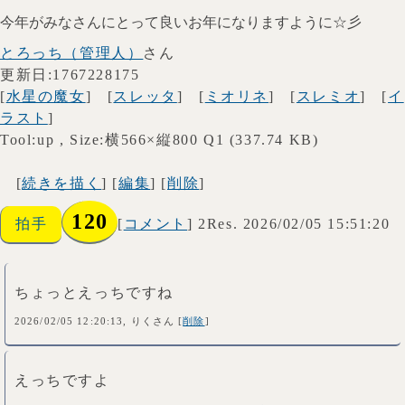
今年がみなさんにとって良いお年になりますように☆彡
とろっち（管理人）
さん
更新日:1767228175
[
水星の魔女
] [
スレッタ
] [
ミオリネ
] [
スレミオ
] [
イ
ラスト
]
Tool:up , Size:横566×縦800 Q1 (337.74 KB)
[
続きを描く
] [
編集
] [
削除
]
120
拍手
[
コメント
] 2Res. 2026/02/05 15:51:20
ちょっとえっちですね
2026/02/05 12:20:13, りくさん [
削除
]
えっちですよ