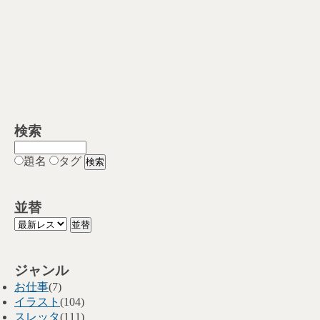
検索
題名
タグ
並替
ジャンル
お仕事
(7)
イラスト
(104)
スレッタ
(111)