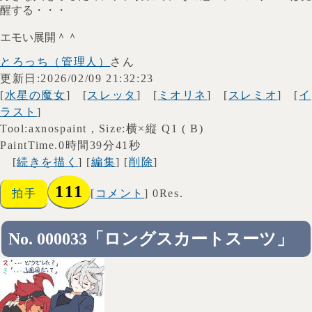
醒する・・・
エモい展開＾＾
とろっち（管理人）
さん
更新日:2026/02/09 21:32:23
[
水星の魔女
] [
スレッタ
] [
ミオリネ
] [
スレミオ
] [
イ
ラスト
]
Tool:axnospaint , Size:横×縦 Q1 ( B)
PaintTime.0時間39分41秒
[
続きを描く
] [
編集
] [
削除
]
111
拍手
[
コメント
] 0Res.
No. 000033「ロングスカートスーツ」