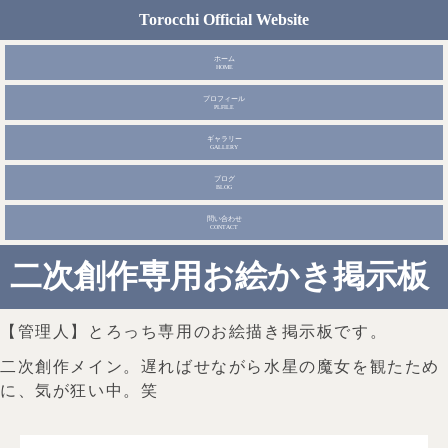
Torocchi Official Website
ホーム
HOME
プロフィール
PLFILE
ギャラリー
GALLERY
ブログ
BLOG
問い合わせ
CONTACT
二次創作専用お絵かき掲示板
【管理人】とろっち専用のお絵描き掲示板です。
二次創作メイン。遅ればせながら水星の魔女を観たため
に、気が狂い中。笑