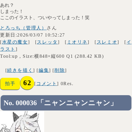
あれ？
しまった！
ここのイラスト、ついやってしまった！笑
とろっち（管理人）
さん
更新日:2026/03/07 10:52:27
[
水星の魔女
] [
スレッタ
] [
ミオリネ
] [
スレミオ
] [
イ
ラスト
]
Tool:up , Size:横848×縦600 Q1 (288.42 KB)
[
続きを描く
] [
編集
] [
削除
]
62
拍手
[
コメント
] 0Res.
No. 000036「ニャンニャンニャン」