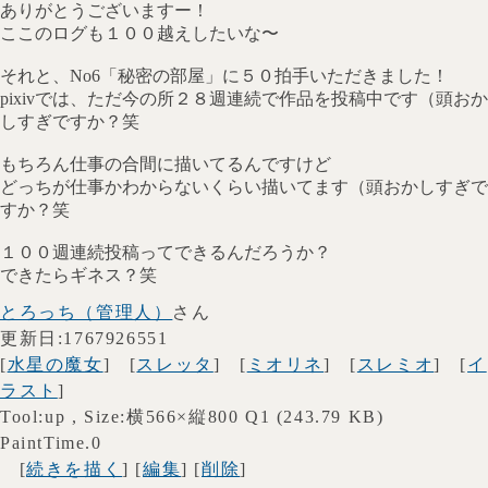
ありがとうございますー！
ここのログも１００越えしたいな〜
それと、No6「秘密の部屋」に５０拍手いただきました！
pixivでは、ただ今の所２８週連続で作品を投稿中です（頭おか
しすぎですか？笑
もちろん仕事の合間に描いてるんですけど
どっちが仕事かわからないくらい描いてます（頭おかしすぎで
すか？笑
１００週連続投稿ってできるんだろうか？
できたらギネス？笑
とろっち（管理人）
さん
更新日:1767926551
[
水星の魔女
] [
スレッタ
] [
ミオリネ
] [
スレミオ
] [
イ
ラスト
]
Tool:up , Size:横566×縦800 Q1 (243.79 KB)
PaintTime.0
[
続きを描く
] [
編集
] [
削除
]