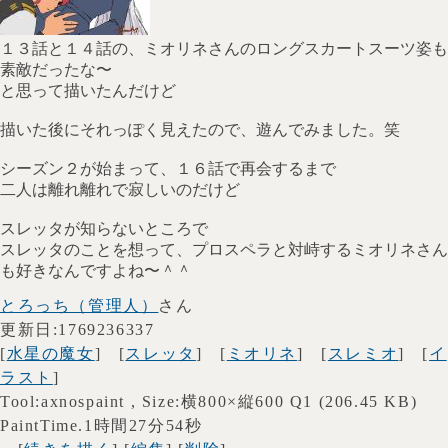
１３話と１４話の、ミオリネさんのロングスカートスーツ姿も
素敵だったな〜
と思って描いたんだけど
描いた後にそれっぽく見えたので、遊んでみました。笑
シーズン２が始まって、１６話で再会するまで
二人は離れ離れで寂しいのだけど
スレッタが知らないところで
スレッタのことを想って、プロスペラと対峙するミオリネさん
も好きなんですよね〜＾＾
とろっち（管理人）
さん
更新日:1769236337
[
水星の魔女
] [
スレッタ
] [
ミオリネ
] [
スレミオ
] [
イ
ラスト
]
Tool:axnospaint , Size:横800×縦600 Q1 (206.45 KB)
PaintTime.1時間27分54秒