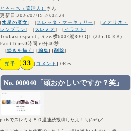
とろっち（管理人）
さん
更新日:2026/07/15 20:02:24
[
水星の魔女
] [
スレッタ・マーキュリー
] [
ミオリネ・
レンブラン
] [
スレミオ
] [
イラスト
]
Tool:axnospaint , Size:横600×縦800 Q1 (235.10 KB)
PaintTime.0時間50分40秒
[
続きを描く
] [
編集
] [
削除
]
33
拍手
[
コメント
] 0Res.
No. 000040「頭おかしいですか？笑」
pixivでスレミオ５０週連続投稿したよ！＼(^o^)／