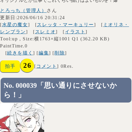
オリジナルとか仕事でこれくらい描けばよいものを！爆
とろっち（管理人）
さん
更新日:2026/06/16 20:31:24
[
水星の魔女
] [
スレッタ・マーキュリー
] [
ミオリネ・
レンブラン
] [
スレミオ
] [
イラスト
]
Tool:up , Size:横1763×縦1001 Q1 (362.20 KB)
PaintTime.0
[
続きを描く
] [
編集
] [
削除
]
26
拍手
[
コメント
] 0Res.
No. 000039「思い通りにさせないか
ら！」