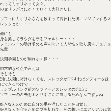
れってミオリネって女？」
のセリフがとにかくエロくて大好きだし
ソフィにミオリネさんを殺すって言われた後にマジギレするス
レッタとか・・・
他にも
身を挺してラウダを守るフェルシー・・・
フェルシーの助け求める声を聞いて人間性を取り戻すチュチュ
先輩・・・
決闘学園ものが崩れゆく様・・・
脚本的な視点で言えば
そもそも
別に決闘に賭けなくても、スレッタがOKすればソフィーを妹
にできるわけで・・・
ランブルリング前のソフィーとスレッタの会話は
ソフィーの矛先をミオリネさんに向けるためなんですよね
好きな人のために自分の手を汚したことを自覚し、
好きな人を守るためにブチ切れて、その想いにエアリアルは覚