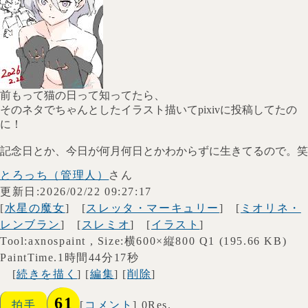
前もって猫の日って知ってたら、
そのネタでちゃんとしたイラスト描いてpixivに投稿してたの
に！
記念日とか、今日が何月何日とかわからずに生きてるので。笑
とろっち（管理人）
さん
更新日:2026/02/22 09:27:17
[
水星の魔女
] [
スレッタ・マーキュリー
] [
ミオリネ・
レンブラン
] [
スレミオ
] [
イラスト
]
Tool:axnospaint , Size:横600×縦800 Q1 (195.66 KB)
PaintTime.1時間44分17秒
[
続きを描く
] [
編集
] [
削除
]
61
拍手
[
コメント
] 0Res.