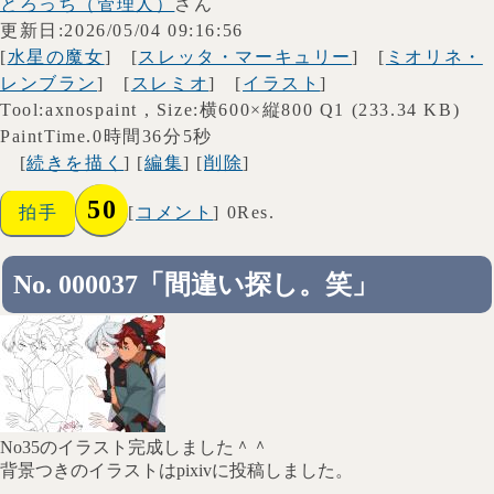
とろっち（管理人）
さん
更新日:2026/05/04 09:16:56
[
水星の魔女
] [
スレッタ・マーキュリー
] [
ミオリネ・
レンブラン
] [
スレミオ
] [
イラスト
]
Tool:axnospaint , Size:横600×縦800 Q1 (233.34 KB)
PaintTime.0時間36分5秒
[
続きを描く
] [
編集
] [
削除
]
50
拍手
[
コメント
] 0Res.
No. 000037「間違い探し。笑」
No35のイラスト完成しました＾＾
背景つきのイラストはpixivに投稿しました。