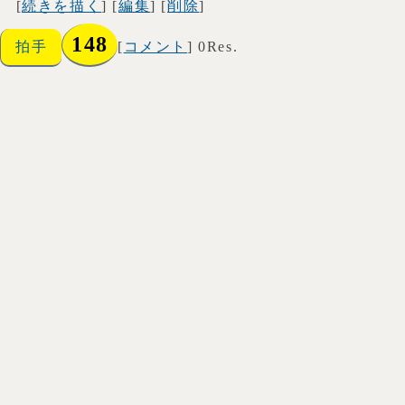
[
続きを描く
] [
編集
] [
削除
]
148
拍手
[
コメント
] 0Res.