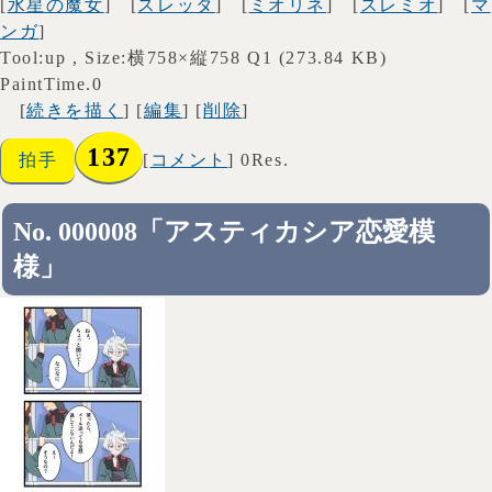
[
水星の魔女
] [
スレッタ
] [
ミオリネ
] [
スレミオ
] [
マ
ンガ
]
Tool:up , Size:横758×縦758 Q1 (273.84 KB)
PaintTime.0
[
続きを描く
] [
編集
] [
削除
]
137
拍手
[
コメント
] 0Res.
No. 000008「アスティカシア恋愛模
様」