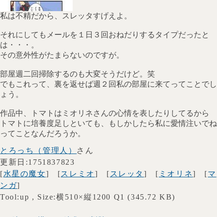
私は不精だから、スレッタすげえよ。
それにしてもメールを１日３回おねだりするタイプだったと
は・・・。
その意外性がたまらないのですが。
部屋週二回掃除するのも大変そうだけど。笑
でもこれって、裏を返せば週２回私の部屋に来てってことでし
ょう。
作品中、トマトはミオリネさんの心情を表したりしてるから
トマトに培養度足しといても、もしかしたら私に愛情注いでね
ってことなんだろうか。
とろっち（管理人）
さん
更新日:1751837823
[
水星の魔女
] [
スレミオ
] [
スレッタ
] [
ミオリネ
] [
マ
ンガ
]
Tool:up , Size:横510×縦1200 Q1 (345.72 KB)