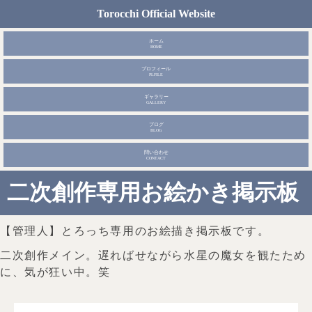
Torocchi Official Website
ホーム
HOME
プロフィール
PLFILE
ギャラリー
GALLERY
ブログ
BLOG
問い合わせ
CONTACT
二次創作専用お絵かき掲示板
【管理人】とろっち専用のお絵描き掲示板です。
二次創作メイン。遅ればせながら水星の魔女を観たため
に、気が狂い中。笑