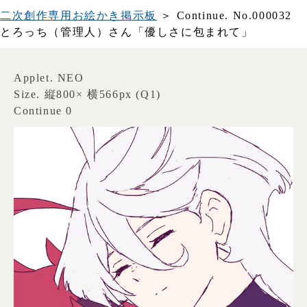
二次創作専用お絵かき掲示板
＞ Continue. No.000032
とろっち（管理人）さん「優しさに包まれて」
Applet. NEO
Size. 縦800× 横566px (Q1)
Continue 0