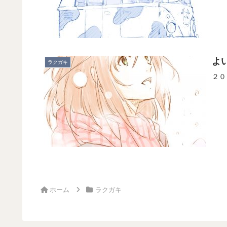
よ
ラクガキ
２０
ホーム
ラクガキ