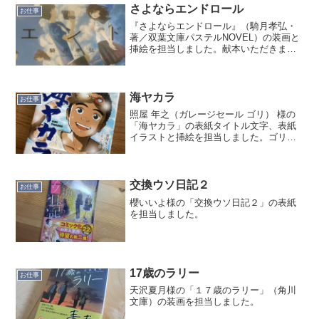
Emotion」として、エモっとケース特設ペ
さよならエンドロール
お仕事
ージにて販売し...
『さよならエンドロール』（騎月孝弘・
著／双葉文庫パステルNOVEL）の装画と
挿絵を担当しました。献本いただきまし
た！ありがとうございます😊優しくて切
なくて・・・まるで映画を見ているよう
な余韻に浸れる青春群像劇です。感動的
な物語のラストを飾る...
海ヤカラ
お仕事
照屋 年之（ガレージセール ゴリ） 様の
「海ヤカラ」の表紙タイトル文字、表紙
イラストと挿絵を担当しました。ゴリさ
んの初小説のお仕事に関わることができ
て、同じ沖縄県出身としてこんな光栄な
ことはありません！イラストレーター続
けててホントよかった...
交換ウソ日記２
お仕事
櫻いいよ様の「交換ウソ日記２」の表紙
を担当しました。
17歳のラリー
お仕事
天沢夏月様の「１７歳のラリー」（角川
文庫）の装画を担当しました。