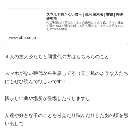
スマホを持たない君へ | 清水 晴木著 | 書籍 | PHP
研究所
同じ教室にいてもスマホとの距離は十人十色。スマホ社会
で繋がるほど孤独を感じる君へ届ける、本当に大切なもの
を見つける物語。
www.php.co.jp
４人の主人公たちと同世代の方はもちろんのこと
スマホがない時代から生息してる（笑）私のような人たち
にもぜひ読んで欲しいです！
懐かしい曲や場所が登場したりしますし
友達や好きな子のことを考えたり悩んだりしたあの頃を思
い出して