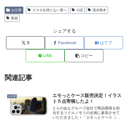
お仕事
スマホを持たない君へ
小説
清水晴木
装画
シェアする
X
Facebook
はてブ
LINE
コピー
関連記事
エモっとケース販売決定！イラス
お仕事
ト５点寄稿したよ！
とらのあなグループ会社で商品開発を担
当するツクルノモリの企画に参加させて
いただきました！「エモっとケース（ク
リエイターのイラスト入りスマホケー
ス）」をブランド名「Nostalgic