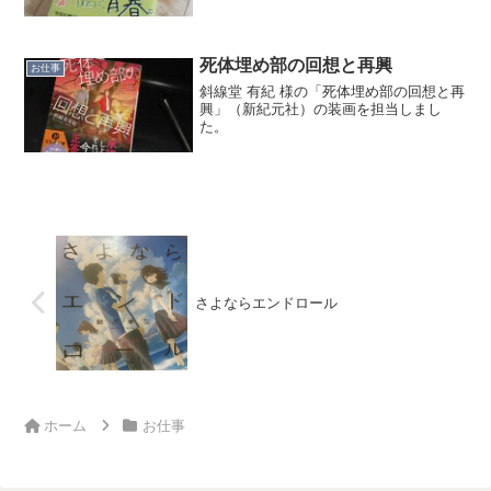
死体埋め部の回想と再興
お仕事
斜線堂 有紀 様の「死体埋め部の回想と再
興」（新紀元社）の装画を担当しまし
た。
さよならエンドロール
ホーム
お仕事