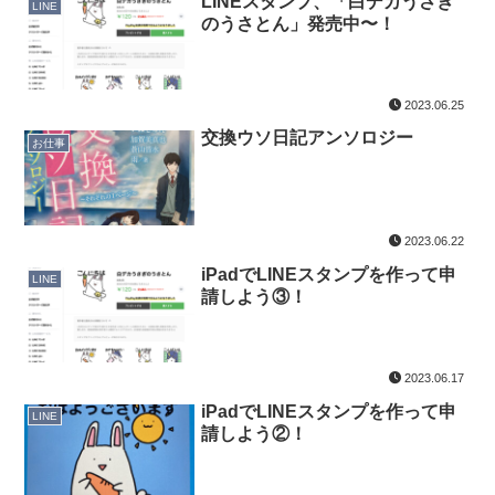
LINEスタンプ、「白デカうさぎ
LINE
のうさとん」発売中〜！
2023.06.25
交換ウソ日記アンソロジー
お仕事
2023.06.22
iPadでLINEスタンプを作って申
LINE
請しよう③！
2023.06.17
iPadでLINEスタンプを作って申
LINE
請しよう②！