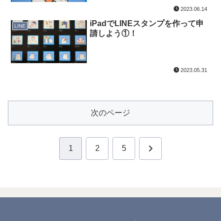
2023.06.14
iPadでLINEスタンプを作って申
LINE
請しよう①！
2023.05.31
次のページ
次
1
2
5
へ