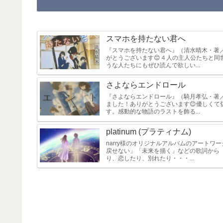
スマホを持たない君へ
『スマホを持たない君へ』（清水晴木・著
がとうございます😊４人の主人公たちと
うな人たちにもぜひ読んで欲しい...
さよならエンドロール
『さよならエンドロール』（騎月孝弘・著／
ました！ありがとうございます😊優しく
す。感動的な物語のラストを飾る...
platinum (プラティナム)
narry様のオリジナルアルバムのアート
戻せない」「未来を描く」などの歌詞から
り、恋したり、別れたり・・・...