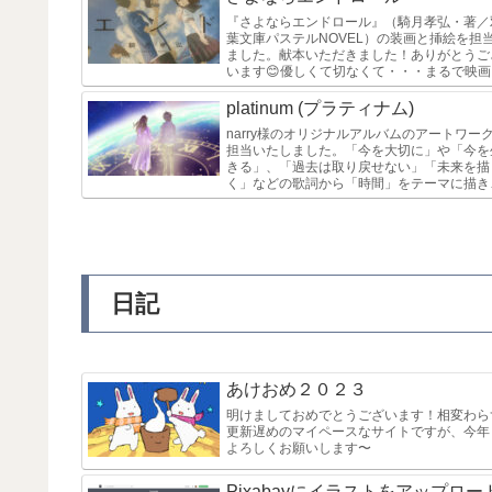
『さよならエンドロール』（騎月孝弘・著／
葉文庫パステルNOVEL）の装画と挿絵を担
ました。献本いただきました！ありがとうご
います😊優しくて切なくて・・・まるで映画
見ているような余韻に浸れる青春群像劇です
感動的な物語のラストを飾る...
platinum (プラティナム)
narry様のオリジナルアルバムのアートワー
担当いたしました。「今を大切に」や「今を
きる」、「過去は取り戻せない」「未来を描
く」などの歌詞から「時間」をテーマに描き
した。限られた時間の中で、誰かと出会った
り、恋したり、別れたり・・・...
日記
あけおめ２０２３
明けましておめでとうございます！相変わら
更新遅めのマイペースなサイトですが、今年
よろしくお願いします〜
Pixabayにイラストをアップロー