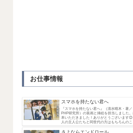
お仕事情報
スマホを持たない君へ
『スマホを持たない君へ』（清水晴木・著／
PHP研究所）の装画と挿絵を担当しました。
本いただきました！ありがとうございます😊
人の主人公たちと同世代の方はもちろんのこ
スマホがない時代から生息してる（笑）私の
うな人たちにもぜひ読んで欲しい...
さよならエンドロール