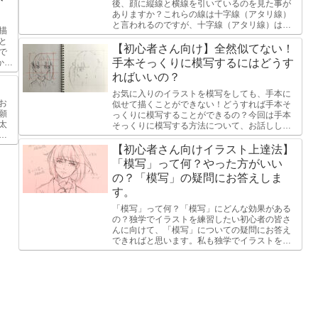
後、顔に縦線と横線を引いているのを見た事が
ありますか？これらの線は十字線（アタリ線）
と言われるのですが、十字線（アタリ線）は何
描
のために引いているのでしょうか？イラストの
と
練習を始めたばかりの初心者の方へ...
【初心者さん向け】全然似てない！
で
手本そっくりに模写するにはどうす
から
い
ればいいの？
お気に入りのイラストを模写をしても、手本に
お
似せて描くことができない！どうすれば手本そ
願
っくりに模写することができるの？今回は手本
太
そっくりに模写する方法について、お話しした
２
いと思います。手本そっくりに描く方法手本そ
れ
っくりに描く方法には次の方法が...
【初心者さん向けイラスト上達法】
「模写」って何？やった方がいい
の？「模写」の疑問にお答えしま
す。
「模写」って何？「模写」にどんな効果がある
の？独学でイラストを練習したい初心者の皆さ
んに向けて、「模写」についての疑問にお答え
できればと思います。私も独学でイラストを勉
強したので、自分の学びや経験が少しでもお役
になてれば幸いです。「模写」と...