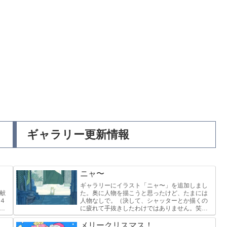
ギャラリー更新情報
ニャ〜
ギャラリーにイラスト「ニャ〜」を追加しまし
献
た。奥に人物を描こうと思ったけど、たまには
４
人物なしで。（決して、シャッターとか描くの
と
に疲れて手抜きしたわけではありません。笑）
よ
このイラストは、沖縄県の中部、コザ十字路あ
る銀天街という商店街の路地をモ...
メリークリスマス！