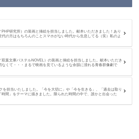
／PHP研究所）の装画と挿絵を担当しました。献本いただきました！あり
同世代の方はもちろんのことスマホがない時代から生息してる（笑）私のよ
双葉文庫パステルNOVEL）の装画と挿絵を担当しました。献本いただき
て切なくて・・・まるで映画を見ているような余韻に浸れる青春群像劇で
ワークを担当いたしました。「今を大切に」や「今を生きる」、「過去は取り
「時間」をテーマに描きました。限られた時間の中で、誰かと出会った