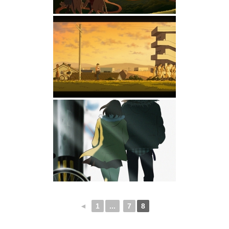
◄
1
...
7
8