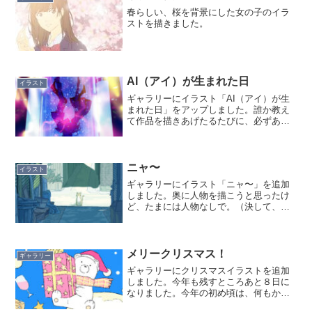
春らしい、桜を背景にした女の子のイラ
ストを描きました。
AI（アイ）が生まれた日
イラスト
ギャラリーにイラスト「AI（アイ）が生
まれた日」をアップしました。誰か教え
て作品を描きあげたるたびに、必ずある
問題にぶち当たります。それは、作品に
どんなタイトルをつけるか。無題とする
より、作品に名前をつけたほうが個々の
作品を区別できるし、何...
ニャ〜
イラスト
ギャラリーにイラスト「ニャ〜」を追加
しました。奥に人物を描こうと思ったけ
ど、たまには人物なしで。（決して、シ
ャッターとか描くのに疲れて手抜きした
わけではありません。笑）このイラスト
は、沖縄県の中部、コザ十字路ある銀天
街という商店街の路地をモ...
メリークリスマス！
ギャラリー
ギャラリーにクリスマスイラストを追加
しました。今年も残すところあと８日に
なりました。今年の初め頃は、何もかも
うまくいかないような気がして焦ってた