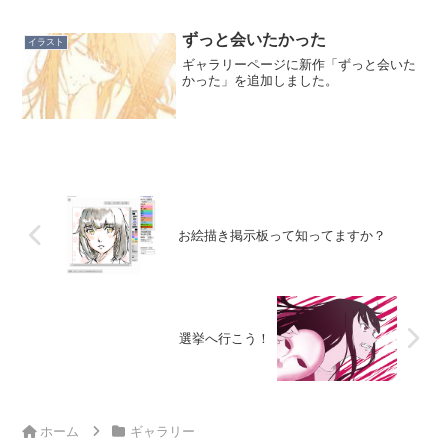
けど、今まで気がつかなかった自分に気
がついたり、今まで無理だと思っていた
ことできたり、選挙広報の...
ずっと会いたかった
イラスト
ギャラリーページに新作「ずっと会いた
かった」を追加しました。
お絵描き掲示板って知ってますか？
選挙へ行こう！
ホーム
ギャラリー