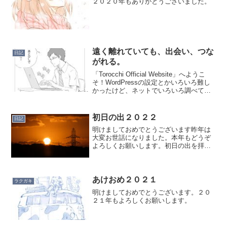
２０２０年もありがとうございました。
遠く離れていても、出会い、つな
日記
がれる。
「Torocchi Official Website」へようこ
そ！WordPressの設定とかいろいろ難し
かったけど、ネットでいろいろ調べてや
っとサイトできました！「Official（公
式）」とか言ってますけど２０１２年か
ら２０２０年の９月...
初日の出２０２２
日記
明けましておめでとうございます昨年は
大変お世話になりました。本年もどうぞ
よろしくお願いします。初日の出を拝ん
できました。同じ太陽なのに、元日の太
陽は違って見えますね。２０２２年がど
んな年になるのかわからないけれど、私
はとにかく新しいことにチ...
あけおめ２０２１
ラクガキ
明けましておめでとうございます。２０
２１年もよろしくお願いします。