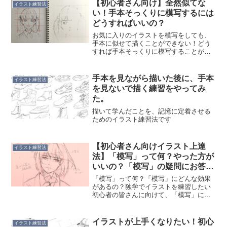
【初心者さん向け】全然似てな
イラスト練習法
い！手本そっくりに模写するには
どうすればいいの？
お気に入りのイラストを模写をしても、
手本に似せて描くことができない！どう
すれば手本そっくりに模写することがで
きるの？今回は手本そっくりに模写する
方法について、お話ししたいと思いま
す。手本そっくりに描く方法手本そっく
手本を見ながら描いた後に、手本
イラスト練習法
りに描く方法には次の方法が...
を見ないで描く練習をやってみ
た。
描いて学んだことを、記憶に定着させる
ためのイラスト練習法です
【初心者さん向けイラスト上達
イラスト練習法
法】「模写」って何？やった方が
いいの？「模写」の疑問にお答え
します。
「模写」って何？「模写」にどんな効果
があるの？独学でイラストを練習したい
初心者の皆さんに向けて、「模写」につ
いての疑問にお答えできればと思いま
す。私も独学でイラストを勉強したの
で、自分の学びや経験が少しでもお役に
イラストが上手くなりたい！初心
イラスト練習法