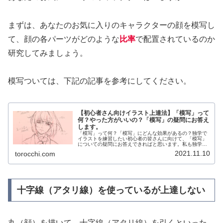
まずは、あなたのお気に入りのキャラクターの顔を模写し
て、顔の各パーツがどのような
比率
で配置されているのか
研究してみましょう。
模写ついては、下記の記事を参考にしてください。
【初心者さん向けイラスト上達法】「模写」って
何？やった方がいいの？「模写」の疑問にお答え
します。
「模写」って何？「模写」にどんな効果があるの？独学で
イラストを練習したい初心者の皆さんに向けて、「模写」
についての疑問にお答えできればと思います。私も独学で
イラストを勉強したので、自分の学びや経験が少しでもお
2021.11.10
torocchi.com
役になてれば幸いです。「模写」と...
十字線（アタリ線）を使っているが上達しない
丸（顔）を描いて、十字線（アタリ線）を引くといった、