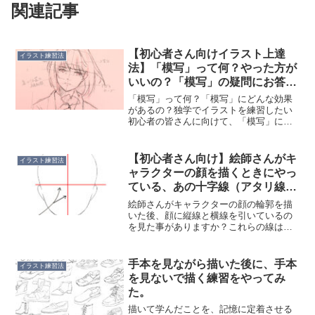
関連記事
【初心者さん向けイラスト上達
イラスト練習法
法】「模写」って何？やった方が
いいの？「模写」の疑問にお答え
します。
「模写」って何？「模写」にどんな効果
があるの？独学でイラストを練習したい
初心者の皆さんに向けて、「模写」につ
いての疑問にお答えできればと思いま
す。私も独学でイラストを勉強したの
で、自分の学びや経験が少しでもお役に
【初心者さん向け】絵師さんがキ
イラスト練習法
なてれば幸いです。「模写」と...
ャラクターの顔を描くときにやっ
ている、あの十字線（アタリ線）
はなんですか？
絵師さんがキャラクターの顔の輪郭を描
いた後、顔に縦線と横線を引いているの
を見た事がありますか？これらの線は十
字線（アタリ線）と言われるのですが、
十字線（アタリ線）は何のために引いて
いるのでしょうか？イラストの練習を始
手本を見ながら描いた後に、手本
イラスト練習法
めたばかりの初心者の方へ...
を見ないで描く練習をやってみ
た。
描いて学んだことを、記憶に定着させる