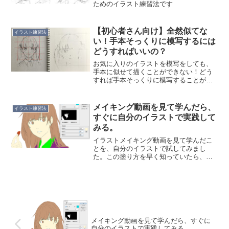
ためのイラスト練習法です
【初心者さん向け】全然似てな
イラスト練習法
い！手本そっくりに模写するには
どうすればいいの？
お気に入りのイラストを模写をしても、
手本に似せて描くことができない！どう
すれば手本そっくりに模写することがで
きるの？今回は手本そっくりに模写する
方法について、お話ししたいと思いま
す。手本そっくりに描く方法手本そっく
メイキング動画を見て学んだら、
イラスト練習法
りに描く方法には次の方法が...
すぐに自分のイラストで実践して
みる。
イラストメイキング動画を見て学んだこ
とを、自分のイラストで試してみまし
た。この塗り方を早く知っていたら、も
う少し早く色が塗れて、仕事もいっぱい
できたのに！
メイキング動画を見て学んだら、すぐに
自分のイラストで実践してみる。